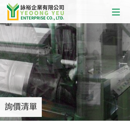
首
關
詠
最
消
詢價清單
產
介