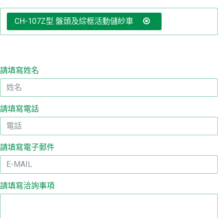
CH-107Z型 盤頭及綜框活動儲紗車
聯
我
請填寫姓名
詢
清
請填寫電話
繁
简
請填寫電子郵件
En
請填寫洽詢事項