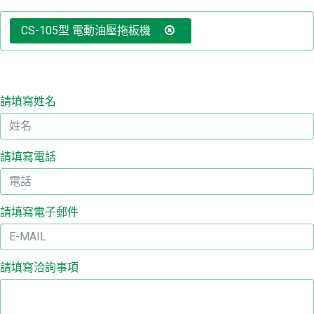
CS-105型 電動油壓拖板機
聯
我
請填寫姓名
詢
清
請填寫電話
繁
简
請填寫電子郵件
En
請填寫洽詢事項