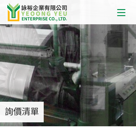
首
關
詠
最
消
詢價清單
產
介