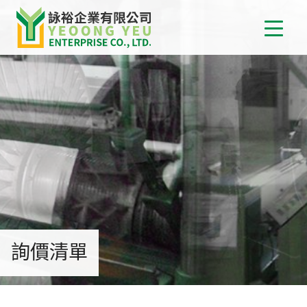
首
關
詠
最
消
詢價清單
產
介